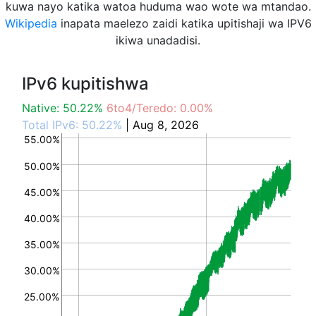
kuwa nayo katika watoa huduma wao wote wa mtandao.
Wikipedia
inapata maelezo zaidi katika upitishaji wa IPV6
ikiwa unadadisi.
IPv6 kupitishwa
Native: 50.22%
6to4/Teredo: 0.00%
Total IPv6: 50.22%
| Aug 8, 2026
55.00%
50.00%
45.00%
40.00%
35.00%
30.00%
25.00%