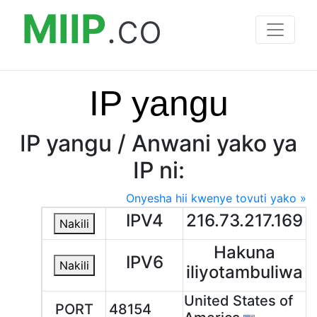
MIIP
.co
IP yangu
IP yangu / Anwani yako ya
IP ni:
Onyesha hii kwenye tovuti yako »
IPV4
216.73.217.169
Nakili
Hakuna
IPV6
Nakili
iliyotambuliwa
United States of
PORT
48154