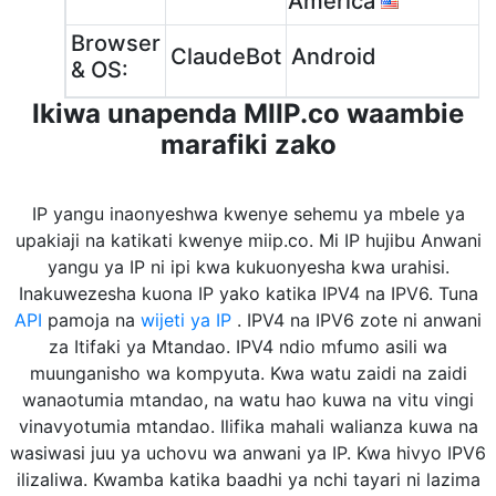
America
Browser
ClaudeBot
Android
& OS:
Ikiwa unapenda MIIP.co waambie
marafiki zako
IP yangu inaonyeshwa kwenye sehemu ya mbele ya
upakiaji na katikati kwenye miip.co. Mi IP hujibu Anwani
yangu ya IP ni ipi kwa kukuonyesha kwa urahisi.
Inakuwezesha kuona IP yako katika IPV4 na IPV6. Tuna
API
pamoja na
wijeti ya IP
. IPV4 na IPV6 zote ni anwani
za Itifaki ya Mtandao. IPV4 ndio mfumo asili wa
muunganisho wa kompyuta. Kwa watu zaidi na zaidi
wanaotumia mtandao, na watu hao kuwa na vitu vingi
vinavyotumia mtandao. Ilifika mahali walianza kuwa na
wasiwasi juu ya uchovu wa anwani ya IP. Kwa hivyo IPV6
ilizaliwa. Kwamba katika baadhi ya nchi tayari ni lazima