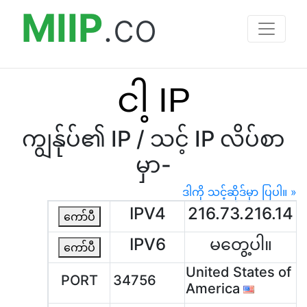
MIIP
.co
ငါ့ IP
ကျွန်ုပ်၏ IP / သင့် IP လိပ်စာ
မှာ-
ဒါကို သင့်ဆိုဒ်မှာ ပြပါ။ »
IPV4
216.73.216.14
ကော်ပီ
IPV6
မတွေ့ပါ။
ကော်ပီ
United States of
PORT
34756
America