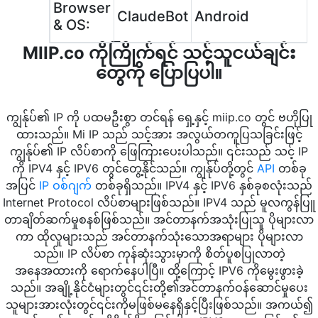
Browser
ClaudeBot
Android
& OS:
MIIP.co ကိုကြိုက်ရင် သင့်သူငယ်ချင်း
တွေကို ပြောပြပါ။
ကျွန်ုပ်၏ IP ကို ပထမဦးစွာ တင်ရန် ရှေ့နှင့် miip.co တွင် ဗဟိုပြု
ထားသည်။ Mi IP သည် သင့်အား အလွယ်တကူပြသခြင်းဖြင့်
ကျွန်ုပ်၏ IP လိပ်စာကို ဖြေကြားပေးပါသည်။ ၎င်းသည် သင့် IP
ကို IPV4 နှင့် IPV6 တွင်တွေ့နိုင်သည်။ ကျွန်ုပ်တို့တွင်
API
တစ်ခု
အပြင်
IP ဝစ်ဂျက်
တစ်ခုရှိသည်။ IPV4 နှင့် IPV6 နှစ်ခုစလုံးသည်
Internet Protocol လိပ်စာများဖြစ်သည်။ IPV4 သည် မူလကွန်ပြူ
တာချိတ်ဆက်မှုစနစ်ဖြစ်သည်။ အင်တာနက်အသုံးပြုသူ ပိုများလာ
ကာ ထိုလူများသည် အင်တာနက်သုံးသောအရာများ ပိုများလာ
သည်။ IP လိပ်စာ ကုန်ဆုံးသွားမှာကို စိတ်ပူစပြုလာတဲ့
အနေအထားကို ရောက်နေပါပြီ။ ထို့ကြောင့် IPV6 ကိုမွေးဖွားခဲ့
သည်။ အချို့နိုင်ငံများတွင်၎င်းတို့၏အင်တာနက်ဝန်ဆောင်မှုပေး
သူများအားလုံးတွင်၎င်းကိုမဖြစ်မနေရှိနှင့်ပြီးဖြစ်သည်။ အကယ်၍