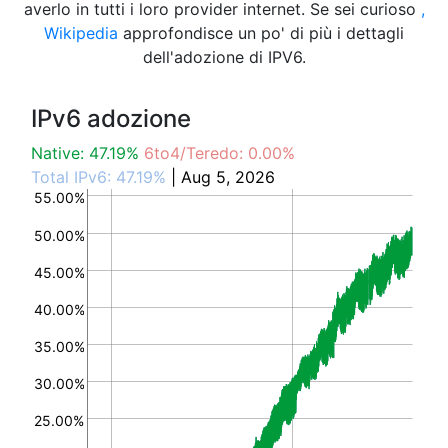
averlo in tutti i loro provider internet. Se sei curioso
,
Wikipedia
approfondisce un po' di più i dettagli
dell'adozione di IPV6.
IPv6 adozione
Native: 47.19%
6to4/Teredo: 0.00%
Total IPv6: 47.19%
| Aug 5, 2026
55.00%
50.00%
45.00%
40.00%
35.00%
30.00%
25.00%