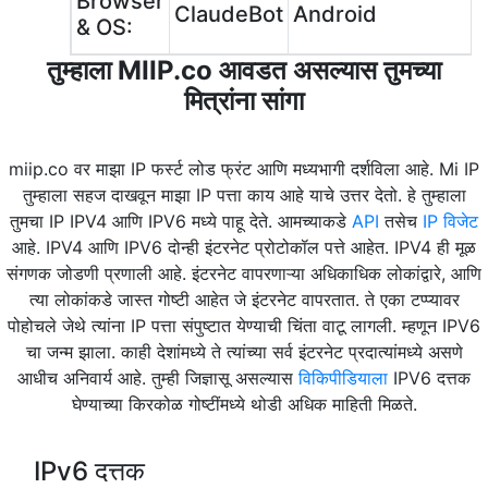
Browser
ClaudeBot
Android
& OS:
तुम्हाला MIIP.co आवडत असल्यास तुमच्या
मित्रांना सांगा
miip.co वर माझा IP फर्स्ट लोड फ्रंट आणि मध्यभागी दर्शविला आहे. Mi IP
तुम्हाला सहज दाखवून माझा IP पत्ता काय आहे याचे उत्तर देतो. हे तुम्हाला
तुमचा IP IPV4 आणि IPV6 मध्ये पाहू देते. आमच्याकडे
API
तसेच
IP विजेट
आहे. IPV4 आणि IPV6 दोन्ही इंटरनेट प्रोटोकॉल पत्ते आहेत. IPV4 ही मूळ
संगणक जोडणी प्रणाली आहे. इंटरनेट वापरणाऱ्या अधिकाधिक लोकांद्वारे, आणि
त्या लोकांकडे जास्त गोष्टी आहेत जे इंटरनेट वापरतात. ते एका टप्प्यावर
पोहोचले जेथे त्यांना IP पत्ता संपुष्टात येण्याची चिंता वाटू लागली. म्हणून IPV6
चा जन्म झाला. काही देशांमध्ये ते त्यांच्या सर्व इंटरनेट प्रदात्यांमध्ये असणे
आधीच अनिवार्य आहे. तुम्‍ही जिज्ञासू असल्‍यास
विकिपीडियाला
IPV6 दत्तक
घेण्‍याच्‍या किरकोळ गोष्टींमध्‍ये थोडी अधिक माहिती मिळते.
IPv6 दत्तक