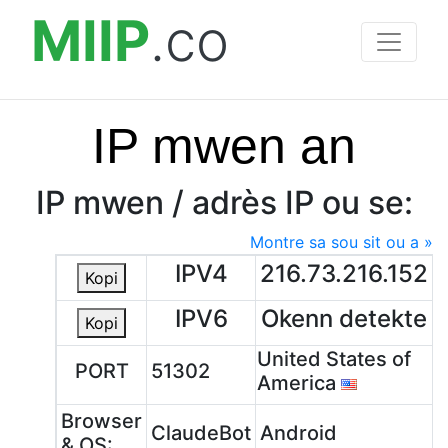
MIIP
.co
IP mwen an
IP mwen / adrès IP ou se:
Montre sa sou sit ou a »
IPV4
216.73.216.152
Kopi
IPV6
Okenn detekte
Kopi
United States of
PORT
51302
America
Browser
ClaudeBot
Android
& OS: