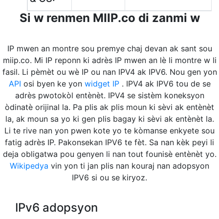
Si w renmen MIIP.co di zanmi w
IP mwen an montre sou premye chaj devan ak sant sou
miip.co. Mi IP reponn ki adrès IP mwen an lè li montre w li
fasil. Li pèmèt ou wè IP ou nan IPV4 ak IPV6. Nou gen yon
API
osi byen ke yon
widget IP
. IPV4 ak IPV6 tou de se
adrès pwotokòl entènèt. IPV4 se sistèm koneksyon
òdinatè orijinal la. Pa plis ak plis moun ki sèvi ak entènèt
la, ak moun sa yo ki gen plis bagay ki sèvi ak entènèt la.
Li te rive nan yon pwen kote yo te kòmanse enkyete sou
fatig adrès IP. Pakonsekan IPV6 te fèt. Sa nan kèk peyi li
deja obligatwa pou genyen li nan tout founisè entènèt yo.
Wikipedya
vin yon ti jan plis nan kouraj nan adopsyon
IPV6 si ou se kiryoz.
IPv6 adopsyon