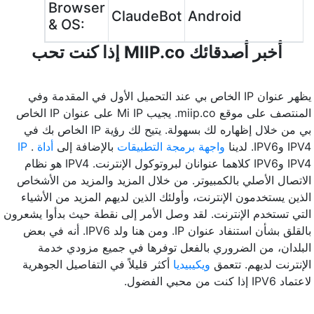
Browser
ClaudeBot
Android
& OS:
إذا كنت تحب MIIP.co أخبر أصدقائك
يظهر عنوان IP الخاص بي عند التحميل الأول في المقدمة وفي
المنتصف على موقع miip.co. يجيب Mi IP على عنوان IP الخاص
بي من خلال إظهاره لك بسهولة. يتيح لك رؤية IP الخاص بك في
IPV4 وIPV6. لدينا
واجهة برمجة التطبيقات
بالإضافة إلى
أداة IP
.
IPV4 وIPV6 كلاهما عنوانان لبروتوكول الإنترنت. IPV4 هو نظام
الاتصال الأصلي بالكمبيوتر. من خلال المزيد والمزيد من الأشخاص
الذين يستخدمون الإنترنت، وأولئك الذين لديهم المزيد من الأشياء
التي تستخدم الإنترنت. لقد وصل الأمر إلى نقطة حيث بدأوا يشعرون
بالقلق بشأن استنفاد عنوان IP. ومن هنا ولد IPV6. أنه في بعض
البلدان، من الضروري بالفعل توفرها في جميع مزودي خدمة
الإنترنت لديهم. تتعمق
ويكيبيديا
أكثر قليلاً في التفاصيل الجوهرية
لاعتماد IPV6 إذا كنت من محبي الفضول.