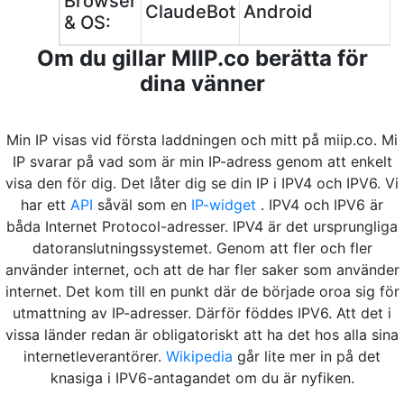
Browser
ClaudeBot
Android
& OS:
Om du gillar MIIP.co berätta för
dina vänner
Min IP visas vid första laddningen och mitt på miip.co. Mi
IP svarar på vad som är min IP-adress genom att enkelt
visa den för dig. Det låter dig se din IP i IPV4 och IPV6. Vi
har ett
API
såväl som en
IP-widget
. IPV4 och IPV6 är
båda Internet Protocol-adresser. IPV4 är det ursprungliga
datoranslutningssystemet. Genom att fler och fler
använder internet, och att de har fler saker som använder
internet. Det kom till en punkt där de började oroa sig för
utmattning av IP-adresser. Därför föddes IPV6. Att det i
vissa länder redan är obligatoriskt att ha det hos alla sina
internetleverantörer.
Wikipedia
går lite mer in på det
knasiga i IPV6-antagandet om du är nyfiken.