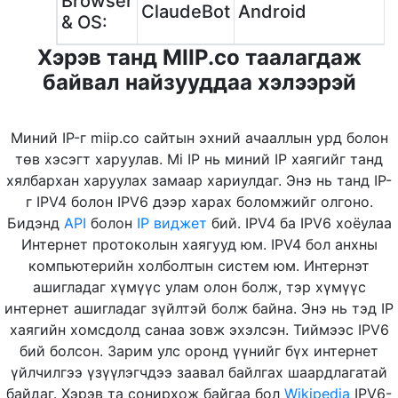
Browser
ClaudeBot
Android
& OS:
Хэрэв танд MIIP.co таалагдаж
байвал найзууддаа хэлээрэй
Миний IP-г miip.co сайтын эхний ачааллын урд болон
төв хэсэгт харуулав. Mi IP нь миний IP хаягийг танд
хялбархан харуулах замаар хариулдаг. Энэ нь танд IP-
г IPV4 болон IPV6 дээр харах боломжийг олгоно.
Бидэнд
API
болон
IP виджет
бий. IPV4 ба IPV6 хоёулаа
Интернет протоколын хаягууд юм. IPV4 бол анхны
компьютерийн холболтын систем юм. Интернэт
ашигладаг хүмүүс улам олон болж, тэр хүмүүс
интернет ашигладаг зүйлтэй болж байна. Энэ нь тэд IP
хаягийн хомсдолд санаа зовж эхэлсэн. Тиймээс IPV6
бий болсон. Зарим улс оронд үүнийг бүх интернет
үйлчилгээ үзүүлэгчдээ заавал байлгах шаардлагатай
байдаг. Хэрэв та сонирхож байгаа бол
Wikipedia
IPV6-