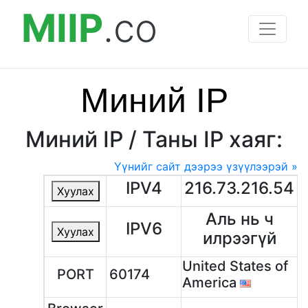
MIIP
.co
Миний IP
Миний IP / Таны IP хаяг:
Үүнийг сайт дээрээ үзүүлээрэй »
IPV4
216.73.216.54
Хуулах
Аль нь ч
IPV6
Хуулах
илрээгүй
United States of
PORT
60174
America