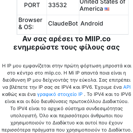
United States of
PORT
33532
America
Browser
ClaudeBot
Android
& OS:
Αν σας αρέσει το MIIP.co
ενημερώστε τους φίλους σας
Η IP μου εμφανίζεται στην πρώτη φόρτωση μπροστά και
στο κέντρο στο miip.co. Η Mi IP απαντά ποια είναι η
διεύθυνση IP μου δείχνοντάς την εύκολα. Σας επιτρέπει
να βλέπετε την IP σας σε IPV4 και IPV6. Έχουμε ένα
API
καθώς και ένα
γραφικό στοιχείο IP
. Το IPV4 και το IPV6
είναι και οι δύο διευθύνσεις πρωτοκόλλου Διαδικτύου.
Το IPV4 είναι το αρχικό σύστημα συνδεσιμότητας
υπολογιστή. Όλο και περισσότεροι άνθρωποι που
χρησιμοποιούν το Διαδίκτυο και αυτοί που έχουν
περισσότερα πράγματα που χρησιμοποιούν το Διαδίκτυο.