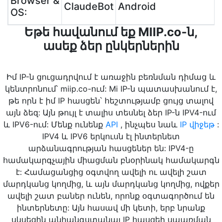
Browser &
ClaudeBot
Android
OS:
Եթե հավանում եք MIIP.co-ն,
ասեք ձեր ընկերներին
Իմ IP-ն ցուցադրվում է առաջին բեռնման դիմաց և
կենտրոնում՝ miip.co-ում: Mi IP-ն պատասխանում է,
թե որն է իմ IP հասցեն՝ հեշտությամբ ցույց տալով
այն ձեզ: Այն թույլ է տալիս տեսնել ձեր IP-ն IPV4-ում
և IPV6-ում: Մենք ունենք
API
, ինչպես նաև
IP վիջեթ
:
IPV4 և IPV6 երկուսն էլ ինտերնետ
արձանագրության հասցեներ են: IPV4-ը
համակարգչային միացման բնօրինակ համակարգն
է: Համացանցից օգտվող ավելի ու ավելի շատ
մարդկանց կողմից, և այն մարդկանց կողմից, ովքեր
ավելի շատ բաներ ունեն, որոնք օգտագործում են
ինտերնետը: Այն հասավ մի կետի, երբ նրանք
սկսեցին անհանգստանալ IP հասցեի սպառման