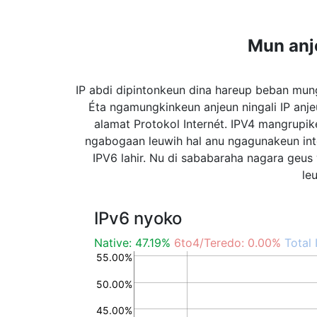
Mun anj
IP abdi dipintonkeun dina hareup beban mun
Éta ngamungkinkeun anjeun ningali IP anj
alamat Protokol Internét. IPV4 mangrupik
ngabogaan leuwih hal anu ngagunakeun inte
IPV6 lahir. Nu di sababaraha nagara geu
le
IPv6 nyoko
Native: 47.19%
6to4/Teredo: 0.00%
Total 
55.00%
50.00%
45.00%