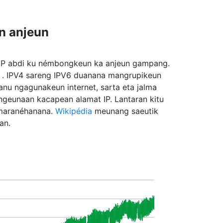
n anjeun
t IP abdi ku némbongkeun ka anjeun gampang.
. IPV4 sareng IPV6 duanana mangrupikeun
anu ngagunakeun internet, sarta eta jalma
ngeunaan kacapean alamat IP. Lantaran kitu
 maranéhanana.
Wikipédia
meunang saeutik
an.