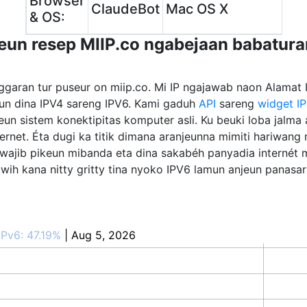
Browser
ClaudeBot
Mac OS X
& OS:
eun resep MIIP.co ngabejaan babatura
ggaran tur puseur on miip.co. Mi IP ngajawab naon Alama
eun dina IPV4 sareng IPV6. Kami gaduh
API
sareng
widget IP
eun sistem konektipitas komputer asli. Ku beuki loba jalma 
rnet. Éta dugi ka titik dimana aranjeunna mimiti hariwang 
s wajib pikeun mibanda eta dina sakabéh panyadia internét
uwih kana nitty gritty tina nyoko IPV6 lamun anjeun panasar
IPv6: 47.19%
| Aug 5, 2026