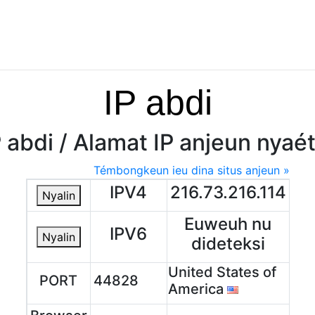
IP abdi
P abdi / Alamat IP anjeun nyaét
Témbongkeun ieu dina situs anjeun »
IPV4
216.73.216.114
Nyalin
Euweuh nu
IPV6
Nyalin
dideteksi
United States of
PORT
44828
America