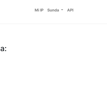
Mi IP
Sunda
API
a: