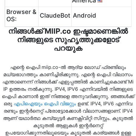
America
Browser &
ClaudeBot
Android
OS:
നിങ്ങൾക്ക് MIIP.co ഇഷ്ടമാണെങ്കിൽ
നിങ്ങളുടെ സുഹൃത്തുക്കളോട്
പറയുക
എന്റെ ഐപി miip.co-ൽ ആദ്യ ലോഡ് ഫ്രണ്ടിലും
മധ്യഭാഗത്തും കാണിച്ചിരിക്കുന്നു. എന്റെ ഐപി വിലാസം
എന്താണെന്ന് നിങ്ങൾക്ക് എളുപ്പത്തിൽ കാണിച്ചുകൊണ്ട് Mi
IP ഉത്തരം നൽകുന്നു. IPV4, IPV6 എന്നിവയിൽ നിങ്ങളുടെ
ഐപി കാണാൻ ഇത് നിങ്ങളെ അനുവദിക്കുന്നു. ഞങ്ങൾക്ക്
ഒരു
എപിഐയും
ഐപി വിജറ്റും
ഉണ്ട്. IPV4, IPV6 എന്നിവ
രണ്ടും ഇന്റർനെറ്റ് പ്രോട്ടോക്കോൾ വിലാസങ്ങളാണ്. IPV4
ആണ് യഥാർത്ഥ കമ്പ്യൂട്ടർ കണക്റ്റിവിറ്റി സിസ്റ്റം. കൂടുതൽ
കൂടുതൽ ആളുകൾ ഇന്റർനെറ്റ്
ഉപയോഗിക്കുന്നതിലൂടെയും കൂടുതൽ കാര്യങ്ങൾ ഉള്ള