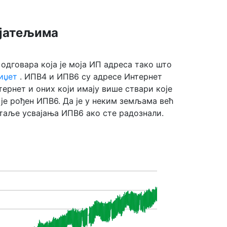
ијатељима
одговара која је моја ИП адреса тако што
иџет
. ИПВ4 и ИПВ6 су адресе Интернет
ернет и оних који имају више ствари које
је рођен ИПВ6. Да је у неким земљама већ
таље усвајања ИПВ6 ако сте радознали.