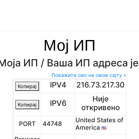
Мој ИП
Моја ИП / Ваша ИП адреса је
Покажите ово на свом сајту »
IPV4
216.73.217.30
Копирај
Није
IPV6
Копирај
откривено
United States of
PORT
44748
America