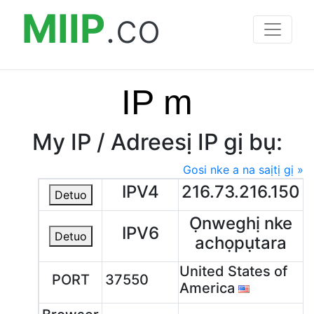
MIIP
.co
IP m
My IP / Adreesị IP gị bụ:
Gosi nke a na saịtị gị »
IPV4
216.73.216.150
Detuo
Ọnweghị nke
IPV6
Detuo
achọpụtara
United States of
PORT
37550
America