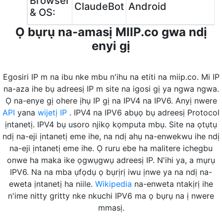
Browser
ClaudeBot
Android
& OS:
Ọ bụrụ na-amasị MIIP.co gwa ndị
enyi gị
Egosiri IP m na ibu nke mbu n'ihu na etiti na miip.co. Mi IP
na-aza ihe bụ adreesị IP m site na igosi gị ya ngwa ngwa.
Ọ na-enye gị ohere ịhụ IP gị na IPV4 na IPV6. Anyị nwere
API
yana
wijetị IP
. IPV4 na IPV6 abụọ bụ adreesị Protocol
ịntanetị. IPV4 bụ usoro njikọ kọmputa mbụ. Site na ọtụtụ
ndị na-eji ịntanetị eme ihe, na ndị ahụ na-enwekwu ihe ndị
na-eji ịntanetị eme ihe. Ọ ruru ebe ha malitere ichegbu
onwe ha maka ike ọgwụgwụ adreesị IP. N'ihi ya, a mụrụ
IPV6. Na na mba ụfọdụ ọ bụrịrị iwu ịnwe ya na ndị na-
eweta ịntanetị ha niile.
Wikipedia
na-enweta ntakịrị ihe
n'ime nitty gritty nke nkuchi IPV6 ma ọ bụrụ na ị nwere
mmasị.