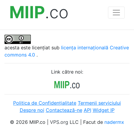
MIIP
.co
acesta este licențiat sub
licența internațională Creative
commons 4.0
.
Link către noi:
Politica de Confidențialitate
Termenii serviciului
Despre noi
Contactează-ne
API
Widget IP
© 2026 MIIP.co |
VPS.org
LLC | Facut de
nadermx