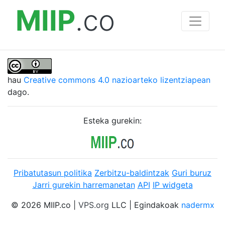
MIIP
.co
hau
Creative commons 4.0 nazioarteko lizentziapean
dago.
Esteka gurekin:
Pribatutasun politika
Zerbitzu-baldintzak
Guri buruz
Jarri gurekin harremanetan
API
IP widgeta
© 2026 MIIP.co |
VPS.org
LLC | Egindakoak
nadermx