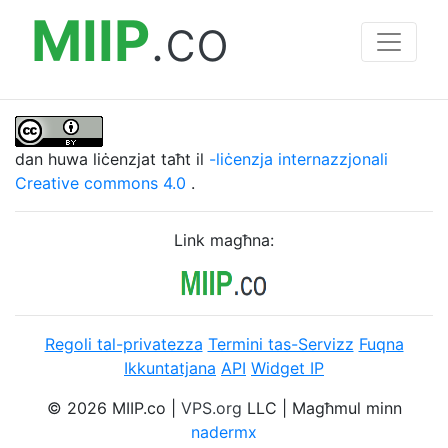
MIIP
.co
dan huwa liċenzjat taħt il
-liċenzja internazzjonali
Creative commons 4.0
.
Link magħna:
Regoli tal-privatezza
Termini tas-Servizz
Fuqna
Ikkuntatjana
API
Widget IP
© 2026 MIIP.co |
VPS.org
LLC | Magħmul minn
nadermx