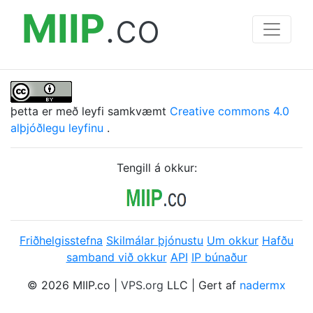
MIIP
.co
þetta er með leyfi samkvæmt
Creative commons 4.0
alþjóðlegu leyfinu
.
Tengill á okkur:
Friðhelgisstefna
Skilmálar þjónustu
Um okkur
Hafðu
samband við okkur
API
IP búnaður
© 2026 MIIP.co |
VPS.org
LLC | Gert af
nadermx