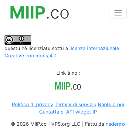
MIIP
.co
questu hè licenziatu sottu a
licenza internaziunale
Creative commons 4.0
.
Link à noi:
Politica di privacy
Termini di serviziu
Nantu à noi
Cuntatta ci
API
widget IP
© 2026 MIIP.co |
VPS.org
LLC | Fattu da
nadermx