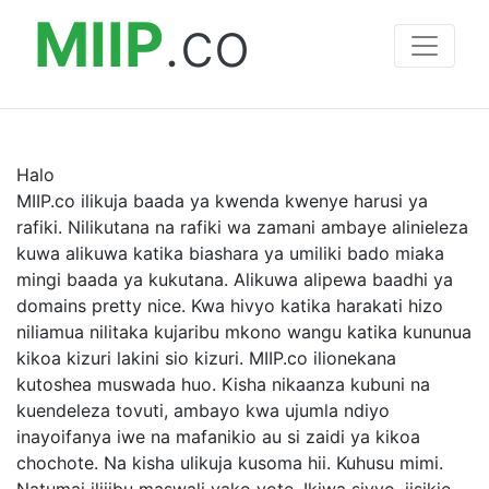
MIIP
.co
Halo
MIIP.co ilikuja baada ya kwenda kwenye harusi ya
rafiki. Nilikutana na rafiki wa zamani ambaye alinieleza
kuwa alikuwa katika biashara ya umiliki bado miaka
mingi baada ya kukutana. Alikuwa alipewa baadhi ya
domains pretty nice. Kwa hivyo katika harakati hizo
niliamua nilitaka kujaribu mkono wangu katika kununua
kikoa kizuri lakini sio kizuri. MIIP.co ilionekana
kutoshea muswada huo. Kisha nikaanza kubuni na
kuendeleza tovuti, ambayo kwa ujumla ndiyo
inayoifanya iwe na mafanikio au si zaidi ya kikoa
chochote. Na kisha ulikuja kusoma hii. Kuhusu mimi.