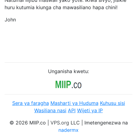
Natumai ilijibu maswali yako yote. Ikiwa sivyo, jisikie
huru kutumia kiunga cha mawasiliano hapa chini!
John
Unganisha kwetu:
Sera ya faragha
Masharti ya Huduma
Kuhusu sisi
Wasiliana nasi
API
Wijeti ya IP
© 2026 MIIP.co |
VPS.org
LLC | Imetengenezwa na
nadermx