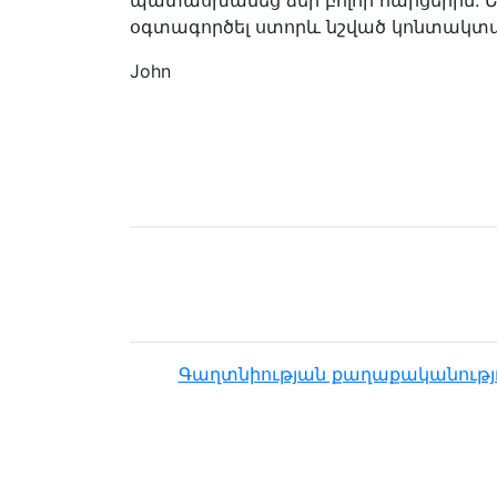
պատասխանեց ձեր բոլոր հարցերին: Ե
օգտագործել ստորև նշված կոնտակտայ
John
Գաղտնիության քաղաքականությ