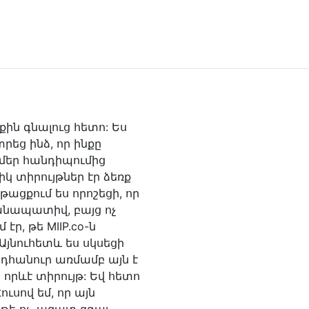
իքին գնալուց հետո: Ես
րեց ինձ, որ ինքը
 մեր հանդիպումից
 տիրույթներ էր ձեռք
թացքում ես որոշեցի, որ
անապատիվ, բայց ոչ
էր, թե MIIP.co-ն
յնուհետև ես սկսեցի
նդհանուր առմամբ այն է
 որևէ տիրույթ: Եվ հետո
ուսով եմ, որ այն