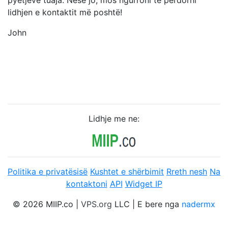
pyetjeve tuaja. Nëse jo, mos ngurroni të përdorni
lidhjen e kontaktit më poshtë!
John
Lidhje me ne:
Politika e privatësisë
Kushtet e shërbimit
Rreth nesh
Na
kontaktoni
API
Widget IP
© 2026 MIIP.co |
VPS.org
LLC | E bere nga
nadermx