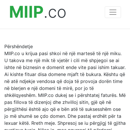
MIIP
.co
Përshëndetje
MIIP.co u krijua pasi shkoi në një martesë të një miku.
U takova me një mik të vjetër i cili më shpjegoi se ai
ishte në biznesin e domenit ende vite pasi ishim takuar.
Ai kishte fituar disa domene mjaft të bukura. Kështu që
në atë ndjekje vendosa që doja të provoja dorën time
në blerjen e një domeni të mirë, por jo të
shkëlqyeshëm. MIIP.co dukej se i përshtatej faturës. Më
pas fillova të dizenjoj dhe zhvilloj sitin, gjë që në
përgjithësi është ajo që e bën atë të suksesshëm ose
jo më shumë se çdo domen. Dhe pastaj erdhët për ta
lexuar këtë. Rreth meje. Shpresoj se iu përgjigj të gjitha