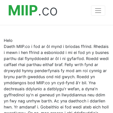
MIIP
.co
Helo
Daeth MIIP.co i fod ar ôl mynd i briodas ffrind. Rhedais
i mewn i hen ffrind a esboniodd i mi ei fod yn y busnes
parthu dal flynyddoedd ar ôl i ni gyfarfod. Roedd wedi
caffael rhai parthau eithaf braf. Felly wrth fynd ar
drywydd hynny penderfynais fy mod am roi cynnig ar
brynu parth gweddus ond nid gwych. Roedd yn
ymddangos bod MIIP.co yn cyd-fynd â'r bil. Yna
dechreuais ddylunio a datblygu'r wefan, a dyna'n
gyffredinol sy'n ei gwneud yn llwyddiannus neu ddim
yn fwy nag unrhyw barth. Ac yna daethoch i ddarllen
hwn. Yr amdanaf i. Gobeithio ei fod wedi ateb eich holl