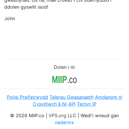
gwestiynau. Os na, mae croeso i chi ddefnyddio'r
ddolen gyswllt isod!
John
Dolen i ni:
Polisi Preifatrwydd
Telerau Gwasanaeth
Amdanom ni
Cysylltwch â Ni
API
Teclyn IP
© 2026 MIIP.co |
VPS.org
LLC | Wedi'i wneud gan
nadermx