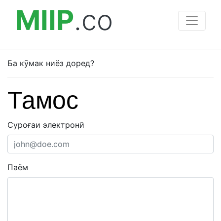
MIIP
.co
Ба кӯмак ниёз доред?
Тамос
Суроғаи электронӣ
Паём