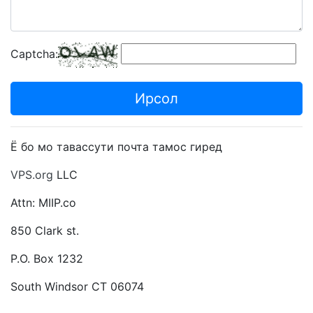
Captcha:
Ирсол
Ё бо мо тавассути почта тамос гиред
VPS.org
LLC
Attn: MIIP.co
850 Clark st.
P.O. Box 1232
South Windsor CT 06074