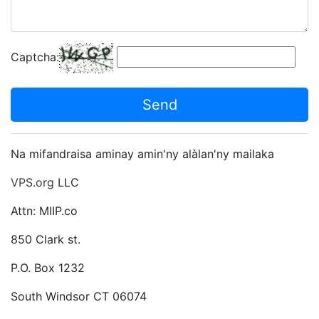
Captcha:
Send
Na mifandraisa aminay amin'ny alàlan'ny mailaka
VPS.org
LLC
Attn: MIIP.co
850 Clark st.
P.O. Box 1232
South Windsor CT 06074