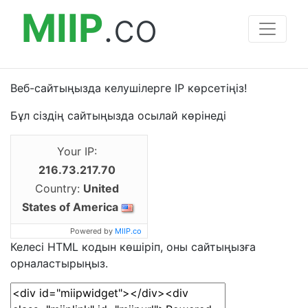
MIIP
.co
Веб-сайтыңызда келушілерге IP көрсетіңіз!
Бұл сіздің сайтыңызда осылай көрінеді
Your IP:
216.73.217.70
Country:
United
States of America
Powered by
MIIP.co
Келесі HTML кодын көшіріп, оны сайтыңызға
орналастырыңыз.