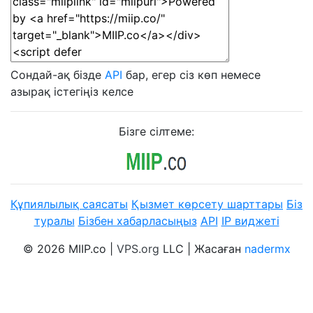
Сондай-ақ бізде
API
бар, егер сіз көп немесе
азырақ істегіңіз келсе
Бізге сілтеме:
Құпиялылық саясаты
Қызмет көрсету шарттары
Біз
туралы
Бізбен хабарласыңыз
API
IP виджеті
© 2026 MIIP.co |
VPS.org
LLC | Жасаған
nadermx